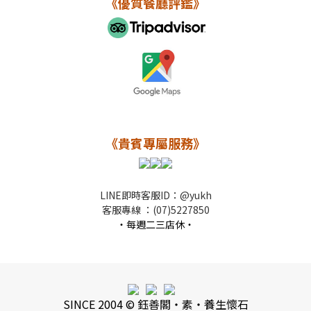
《優質餐廳評鑑》
《貴賓專屬服務》
LINE即時客服
ID：
@yukh
客服專線 ：(07)5227850
・每週二三店休・
SINCE 2004 © 鈺善閣・素・養生懷石