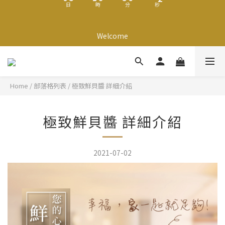
7
8
8
3
7
3
4
7
2
7
3
7
8
3
【安心用油】嚴選西班牙帆船牌橄欖粕油｜【限時92折起】米其林
6
7
7
2
6
2
3
6
1
6
2
6
7
2
美味上桌
5
6
6
Welcome
1
5
1
2
5
0
5
:
1
9
:
5
6
:
1
9
4
9
5
9
5
日
0
時
4
0
分
1
秒
4
4
0
8
4
5
0
8
3
8
4
8
9
4
3
0
3
3
7
3
4
7
2
7
3
7
8
3
【安心用油】嚴選西班牙帆船牌橄欖粕油｜【限時92折起】米其林
2
2
2
6
2
3
6
1
6
2
6
7
2
美味上桌
1
1
1
5
1
2
5
0
5
:
1
9
:
5
6
:
1
9
0
0
日
0
時
4
0
分
1
秒
4
Home
/
部落格列表
/
極致鮮貝醬 詳細介紹
4
0
8
4
5
0
8
3
0
3
3
7
3
4
7
2
2
2
6
2
3
6
極致鮮貝醬 詳細介紹
1
1
1
5
1
2
5
0
0
0
4
0
1
4
3
0
3
2021-07-02
2
2
1
1
0
0