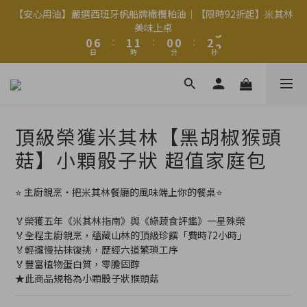
2
2
8
8
3
3
3
3
2
2
2
2
4
4
4
4
【安心用油】嚴選西班牙帆船牌橄欖粕油｜【限時92折起】米其林
【安心用油】嚴選西班牙帆船牌橄欖粕油｜【限時92折起】米其林
1
1
7
7
2
2
2
2
1
1
1
1
3
3
3
3
美味上桌
美味上桌
9
9
9
0
0
6
6
:
:
1
1
1
1
:
:
0
0
0
0
:
:
2
2
2
2
8
9
9
8
8
日
日
時
時
分
分
秒
秒
5
5
0
0
0
0
1
1
1
1
7
8
8
7
7
9
9
4
4
0
0
0
0
6
7
7
6
6
8
8
3
3
5
6
6
5
5
7
7
Welcome
2
2
4
5
5
4
4
6
6
1
1
3
9
4
4
3
3
5
5
頂級榮獲米其林【黑胡椒猴頭
0
0
2
8
3
3
2
2
4
4
【安心用油】嚴選西班牙帆船牌橄欖粕油｜【限時92折起】米其林
1
7
2
2
1
1
3
3
菇】小顆骰子狀 超值家庭包
美味上桌
0
6
:
1
1
:
0
0
:
2
2
日
時
分
秒
5
0
0
1
1
⭐ 主廚親烹・把米其林餐廳的風味端上你的餐桌⭐
4
0
0
3
🏅榮獲五年《米其林指南》與《綠蔬食評鑑》一星殊榮
2
🏅全程主廚親烹，蘊藏山林的頂級珍饌「費時72小時」
1
🏅輕攏慢拈抹復挑，歷經六道繁瑣工序
0
🏅豐富植物蛋白質，零膽固醇
★此商品規格為小顆骰子狀猴頭菇