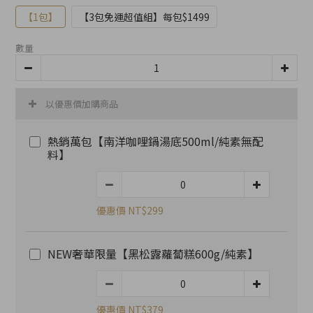
【1包】
【3包免運超值組】每包$1499
數量
以優惠價加購商品
熱銷萬包【南洋咖哩鍋湯底500ml/純素無配
料】
優惠價 NT$299
NEW奢華限量【黑松露蘿蔔糕600g/純素】
優惠價 NT$379