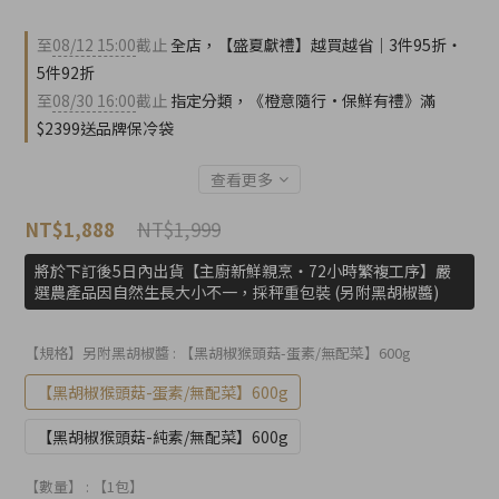
至
08/12 15:00
截止
全店，【盛夏獻禮】越買越省｜3件95折・
5件92折
至
08/30 16:00
截止
指定分類，《橙意隨行·保鮮有禮》滿
$2399送品牌保冷袋
查看更多
NT$1,999
NT$1,888
將於下訂後5日內出貨【主廚新鮮親烹・72小時繁複工序】嚴
選農產品因自然生長大小不一，採秤重包裝 (另附黑胡椒醬)
【規格】另附黑胡椒醬
: 【黑胡椒猴頭菇-蛋素/無配菜】600g
【黑胡椒猴頭菇-蛋素/無配菜】600g
【黑胡椒猴頭菇-純素/無配菜】600g
【數量】
: 【1包】