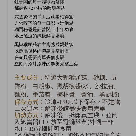
鈺善閣的每一塊猴頭菇排
都經過72小時的醞釀等待
六道繁瑣的手工造就柔勁得宜
力求咬下的每一口都湯汁飽溢
獨門秘醬是鈺善閣二十年功底
淋上滋滋的鐵板鮮香淋漓
黑椒猴頭菇在主廚熟成親炒後
以最高規格的包裝真空封膜
在家只需要簡單幾個步驟
立刻將原汁原味的鮮美完整上桌
主要成分：
特選大顆猴頭菇、砂糖、五
香粉、白胡椒、黑胡椒醬(水、沙拉油、
麵粉、番茄醬、梅林醬、醬油、黑胡椒)
保存方式：
冷凍-18度以下保存，不建議
二次退冰，解凍後請盡快食用完畢
加熱方式：
解凍後，拆開真空袋，並倒
入適當器皿，放至電鍋蒸煮(外鍋一杯
水)，15分鐘即可食用
*不建議微波解凍， 加熱不均勻破壞食物