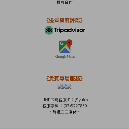
品牌合作
《優質餐廳評鑑》
《貴賓專屬服務》
LINE即時客服
ID：
@yukh
客服專線 ：(07)5227850
・每週二三店休・