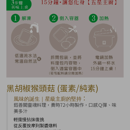
黑胡椒猴頭菇
(蛋素/純素)
：
風味的誕生｜星級主廚的堅持
鈺善閣靈魂料理，費時72小時製作，口感Ｑ彈、味
美多汁
輕攏慢拈抹復挑
從反覆按摩到製醬燉料