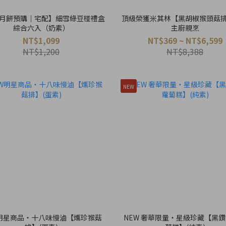
月餅預購｜宅配】細雪綠豆椪禮盒
頂級榮獲米其林【黑胡椒猴頭菇
綜合六入（奶素）
主廚親烹
NT$1,099
NT$369 ~ NT$6,599
NT$1,200
NT$8,388
NEW
W明星商品・十八味慢滷【燻珍猴菇
NEW 奢華限量・星級珍藏【黑