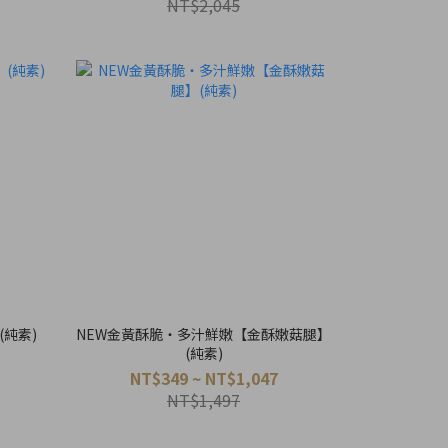
NT$2,045
純素)
NEW金黃酥脆・多汁鮮嫩【金酥嫩菇腿】
(純素)
NT$349 ~ NT$1,047
NT$1,497