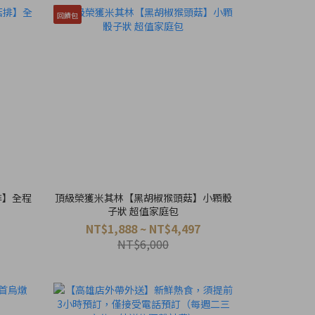
回饋包
排】全程
頂級榮獲米其林【黑胡椒猴頭菇】小顆骰
子狀 超值家庭包
NT$1,888 ~ NT$4,497
NT$6,000