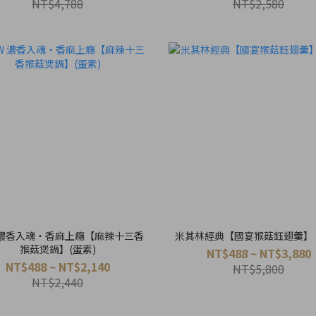
NT$4,788
NT$2,580
 濃香入魂・香麻上癮【麻辣十三香
米其林經典【國宴猴菇鈺翅羹】 (
猴菇煲鍋】(蛋素)
NT$488 ~ NT$3,880
NT$488 ~ NT$2,140
NT$5,800
NT$2,440