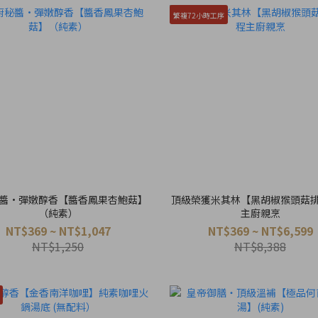
繁複72小時工序
醬·彈嫩醇香【醬香鳳果杏鮑菇】
頂級榮獲米其林【黑胡椒猴頭菇
（純素）
主廚親烹
NT$369 ~ NT$1,047
NT$369 ~ NT$6,599
NT$1,250
NT$8,388