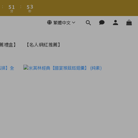
6
6
2
2
6
6
3
3
6
7
:
:
5
5
1
1
:
:
5
5
2
2
9
5
9
6
分
分
秒
秒
4
4
0
0
4
4
1
1
8
4
8
5
3
3
3
3
0
0
繁體中文
7
3
7
4
2
2
2
2
6
2
6
3
1
1
1
1
:
5
1
:
5
2
0
0
0
0
分
秒
薦禮盒】
【名人網紅推薦】
4
0
4
1
3
3
0
2
2
1
1
0
0