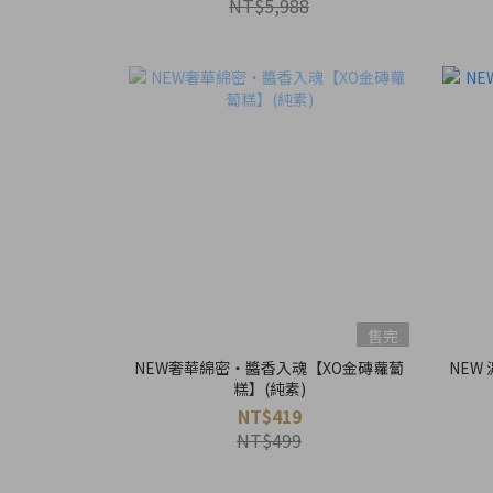
NT$5,988
售完
NEW奢華綿密・醬香入魂【XO金磚蘿蔔
NEW
糕】(純素)
NT$419
NT$499