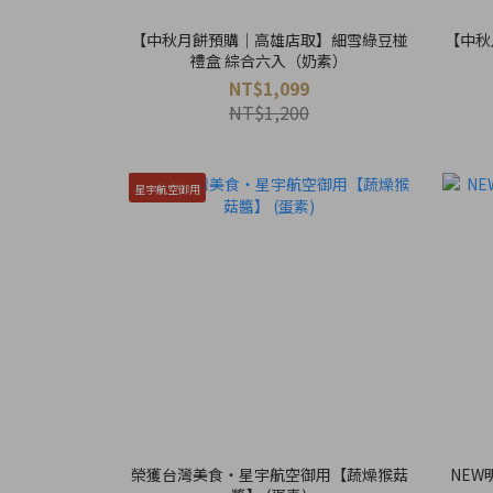
【中秋月餅預購｜高雄店取】細雪綠豆椪
【中秋
禮盒 綜合六入（奶素）
NT$1,099
NT$1,200
星宇航空御用
榮獲台灣美食・星宇航空御用【蔬燥猴菇
NE