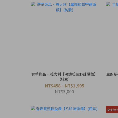
奢華逸品・義大利【黑鑽松露野菇燉飯】
主廚秘
(純素)
NT$458 ~ NT$1,995
NT$3,000
突破萬包