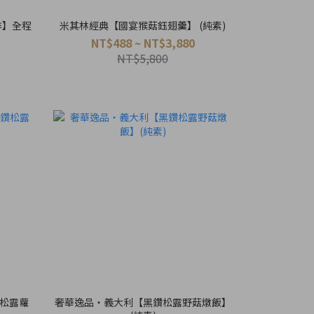
排】全程
米其林經典【國宴猴菇鈺翅羹】 (純素)
NT$488 ~ NT$3,880
NT$5,800
鑽松露蘿
奢華逸品・義大利【黑鑽松露野菇燉飯】