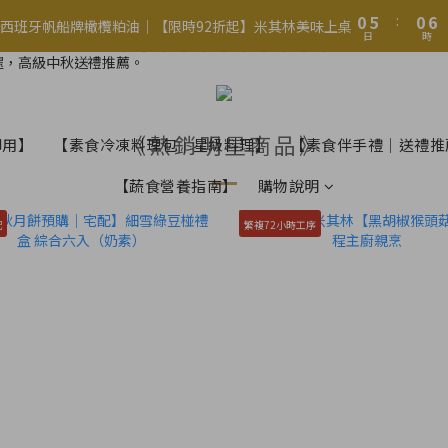
1
1
6
6
1
1
7
7
5
5
0
0
5
5
:
:
0
0
6
6
西班牙帆船牌橄欖粕油｜【限時92折起】米其林美味上桌
西班牙帆船牌橄欖粕油｜【限時92折起】米其林美味上桌
4
9
4
日
日
時
時
4
4
5
5
3
8
3
9
3
3
4
4
Welcome
2
7
2
8
2
2
3
3
1
6
1
7
1
1
2
2
0
5
:
0
6
西班牙帆船牌橄欖粕油｜【限時92折起】米其林美味上桌
0
0
1
1
《熱銷明星商品》
日
時
御用】
【素食冷凍料理包｜星級料理】
【素食伴手禮｜送禮推
4
5
0
0
3
4
【蔬食營養指南】
購物說明
2
3
1
2
配
繁複72小時工序
0
1
0