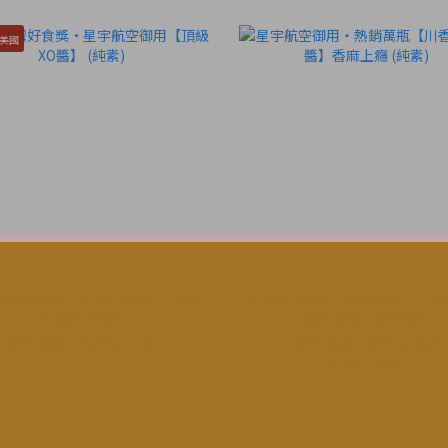
美國
台灣好食獎·星宇航空御用【頂級
星宇航空御用・熱銷萬瓶【川香
XO醬】 (純素)
醬】香麻上癮 (純素)
NT$480 ~ NT$2,748
NT$420 ~ NT$1,825
NT$2,940