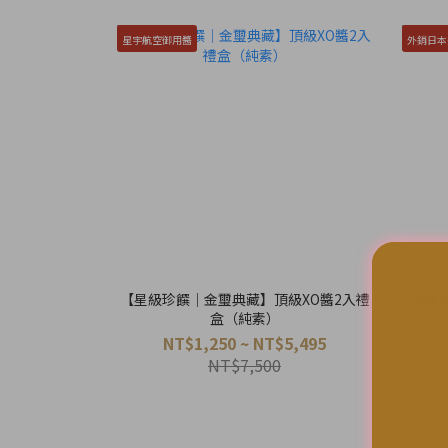
星宇航空御用醬
外銷日本
【星級珍饌｜金璽典藏】頂級XO醬2入禮
榮獲
盒（純素）
NT$1,250 ~ NT$5,495
NT$7,500