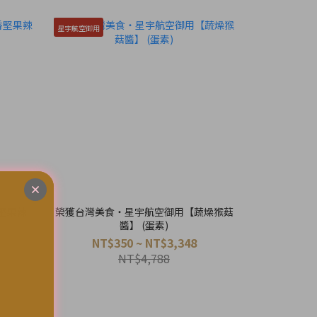
星宇航空御用
堅果辣
榮獲台灣美食・星宇航空御用【蔬燥猴菇
醬】 (蛋素)
NT$350 ~ NT$3,348
NT$4,788