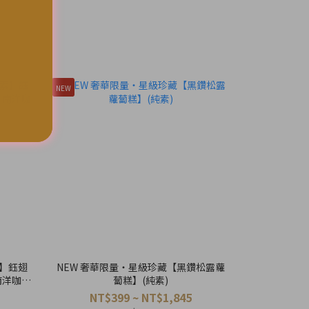
NEW
】鈺翅
NEW 奢華限量・星級珍藏【黑鑽松露蘿
南洋咖哩
蔔糕】(純素)
NT$399 ~ NT$1,845