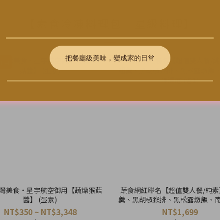
【素食冷凍料理包｜星級料理】
御用
灣美食・星宇航空御用【蔬燥猴菇
蔬食網紅聯名【超值雙人餐/純素
醬】 (蛋素)
羹、黑胡椒猴排、黑松露燉飯、
湯底 (各1)
NT$350 ~ NT$3,348
NT$1,699