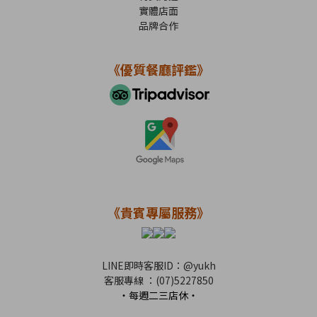
實體店面
品牌合作
《優質餐廳評鑑》
《貴賓專屬服務》
LINE即時客服
ID：
@yukh
客服專線 ：(07)5227850
・每週二三店休・