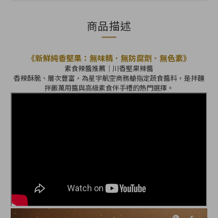
商品描述
《新鮮純香堅果：無味精．無防腐劑．無色素》
素食辣醬推薦｜川香堅果辣醬
香辣酥脆、層次豐富，為星宇航空商務艙指定蔬食醬料，是拌麵
拌飯萬用醬與高級素食伴手禮的熱門選擇。