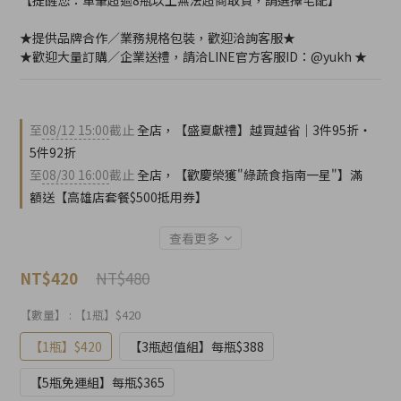
【提醒您：單筆超過8瓶以上無法超商取貨，請選擇宅配】
★提供品牌合作／業務規格包裝，歡迎洽詢客服★
★歡迎大量訂購／企業送禮，請洽LINE官方客服ID：@yukh ★
至
08/12 15:00
截止
全店，【盛夏獻禮】越買越省｜3件95折・
5件92折
至
08/30 16:00
截止
全店，【歡慶榮獲"綠蔬食指南一星"】滿
額送【高雄店套餐$500抵用券】
查看更多
NT$480
NT$420
【數量】
: 【1瓶】$420
【1瓶】$420
【3瓶超值組】每瓶$388
【5瓶免運組】每瓶$365