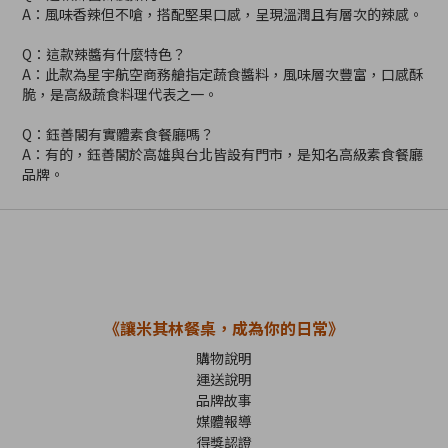
A：風味香辣但不嗆，搭配堅果口感，呈現溫潤且有層次的辣感。
Q：這款辣醬有什麼特色？
A：此款為星宇航空商務艙指定蔬食醬料，風味層次豐富，口感酥
脆，是高級蔬食料理代表之一。
Q：鈺善閣有實體素食餐廳嗎？
A：有的，鈺善閣於高雄與台北皆設有門市，是知名高級素食餐廳
品牌。
《讓米其林餐桌，成為你的日常》
購物說明
運送說明
品牌故事
媒體報導
得獎認證