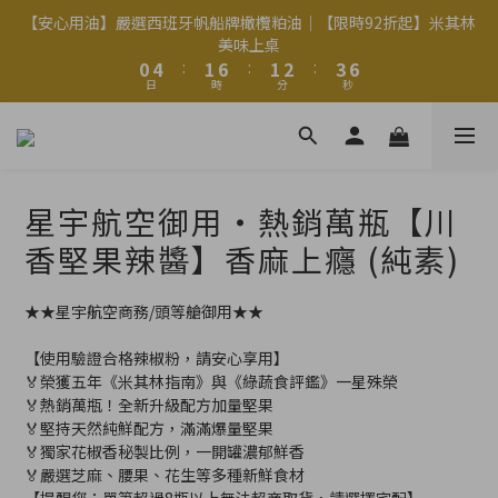
2
2
6
6
3
3
8
8
3
3
4
4
5
5
7
7
【安心用油】嚴選西班牙帆船牌橄欖粕油｜【限時92折起】米其林
【安心用油】嚴選西班牙帆船牌橄欖粕油｜【限時92折起】米其林
1
1
5
5
2
2
7
7
2
2
3
3
4
4
6
6
美味上桌
美味上桌
9
0
0
4
4
:
:
1
1
6
6
:
:
1
1
2
2
:
:
3
3
5
5
8
9
9
日
日
時
時
分
分
秒
秒
3
3
0
0
5
5
0
0
1
1
2
2
4
4
7
8
8
9
2
2
4
4
0
0
1
1
3
3
6
7
7
8
9
1
1
3
3
0
0
2
2
5
9
6
6
7
8
Welcome
0
0
2
2
1
1
4
8
5
5
6
7
9
1
1
0
0
3
7
4
9
4
5
6
8
星宇航空御用・熱銷萬瓶【川
0
0
2
6
3
8
3
4
5
7
【安心用油】嚴選西班牙帆船牌橄欖粕油｜【限時92折起】米其林
1
5
2
7
2
3
4
6
香堅果辣醬】香麻上癮 (純素)
美味上桌
0
4
:
1
6
:
1
2
:
3
5
日
時
分
秒
3
0
5
0
1
2
4
★★星宇航空商務/頭等艙御用★★
2
4
0
1
3
1
3
0
2
【使用驗證合格辣椒粉，請安心享用】
0
2
1
🏅榮獲五年《米其林指南》與《綠蔬食評鑑》一星殊榮
1
0
🏅熱銷萬瓶！全新升級配方加量堅果
0
🏅堅持天然純鮮配方，滿滿爆量堅果
🏅獨家花椒香秘製比例，一開罐濃郁鮮香
🏅嚴選芝麻、腰果、花生等多種新鮮食材