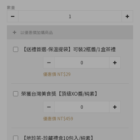
數量
以優惠價加購商品
【送禮首選-保溫提袋】可裝2瓶醬/1盒茶禮
優惠價 NT$29
榮獲台灣美食獎【頂級XO醬/純素】
優惠價 NT$459
【地珍茶-珍藏禮盒10包入/純素】