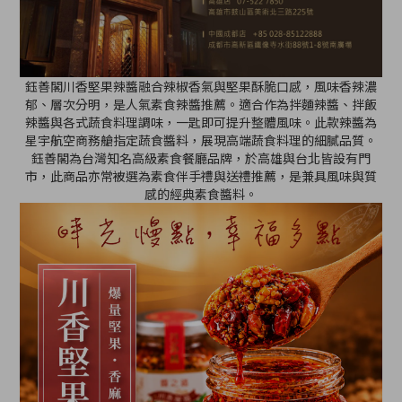
鈺善閣川香堅果辣醬融合辣椒香氣與堅果酥脆口感，風味香辣濃
郁、層次分明，是人氣素食辣醬推薦。適合作為拌麵辣醬、拌飯
辣醬與各式蔬食料理調味，一匙即可提升整體風味。此款辣醬為
星宇航空商務艙指定蔬食醬料，展現高端蔬食料理的細膩品質。
鈺善閣為台灣知名高級素食餐廳品牌，於高雄與台北皆設有門
市，此商品亦常被選為素食伴手禮與送禮推薦，是兼具風味與質
感的經典素食醬料。