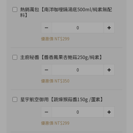
熱銷萬包【南洋咖哩鍋湯底500ml/純素無配
料】
優惠價 NT$299
主廚秘醬【醬香鳳果杏鮑菇250g/純素】
優惠價 NT$350
星宇航空御用【蔬燥猴菇醬150g /蛋素】
優惠價 NT$299