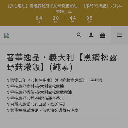
2
2
6
6
4
4
2
2
6
6
6
6
2
2
6
6
【安心用油】嚴選西班牙帆船牌橄欖粕油｜【限時92折起】米其林
【安心用油】嚴選西班牙帆船牌橄欖粕油｜【限時92折起】米其林
1
1
5
5
3
3
1
1
5
5
5
5
1
1
5
5
美味上桌
美味上桌
9
9
9
0
0
4
4
:
:
2
2
0
0
:
:
4
4
4
4
:
:
0
0
4
4
8
8
8
日
日
時
時
分
分
秒
秒
3
3
1
1
3
3
3
3
3
3
7
9
7
7
2
2
0
0
2
2
2
2
2
2
6
8
6
6
1
1
1
1
1
1
1
1
5
9
7
5
9
9
5
9
Welcome
0
0
0
0
0
0
0
0
4
8
6
4
8
8
4
8
3
7
5
3
7
7
3
7
奢華逸品・義大利【黑鑽松露
2
6
4
2
6
6
2
6
【安心用油】嚴選西班牙帆船牌橄欖粕油｜【限時92折起】米其林
1
5
3
1
5
5
1
5
野菇燉飯】(純素)
美味上桌
0
4
:
2
0
:
4
4
:
0
4
日
時
分
秒
3
1
3
3
3
🏅榮獲五年《米其林指南》與《綠蔬食評鑑》一星殊榮
2
0
2
2
2
🏅堅持最好食材-義大利黑松露醬
1
1
1
1
🏅堅持最好香氣-義大利白松露橄欖油
0
0
0
0
🏅堅持最好米種-特選花蓮芋香米
🏅台灣人最愛米心口感，軟Q不硬
🏅奢侈幸福感爆棚，無奶油卻濃得有深度