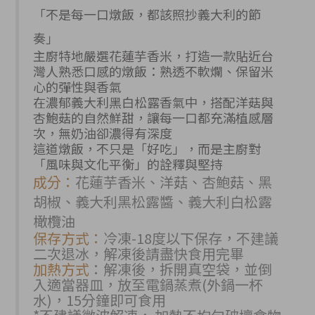
「不是每一口燉飯，都該照抄義大利的節
奏」
主廚特地嚴選
花蓮芋香米
，打造一款
貼近台
灣人熟悉口感
的燉飯：熟透不軟爛、保留米
心的彈性與香氣
在濃郁
義大利黑白松露
香氣中，搭配
洋菇與
杏鮑菇
的自然鮮甜，讓每一口都充滿植感層
次，
無奶油卻濃得有深度
這道燉飯，不只是「好吃」，而是主廚對
「風味與文化平衡」的詮釋與堅持
成分：
花蓮芋香米、洋菇、杏鮑菇、黑
胡椒、義大利黑松露醬、義大利白松露
橄欖油
保存方式：
冷凍-18度以下保存，不建議
二次退冰，解凍後請盡快食用完畢
加熱方式
：解凍後，拆開真空袋，並倒
入適當器皿，放至電鍋蒸煮(外鍋一杯
水)，15分鐘即可食用