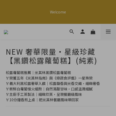
7
8
8
7
1
4
2
2
2
5
3
8
6
6
3
【安心用油】嚴選西班牙帆船牌橄欖粕油｜【限時92折起】米其林
6
9
7
7
6
0
3
1
1
1
4
2
7
5
5
2
美味上桌
5
8
6
9
9
6
Welcome
5
2
0
0
9
0
3
:
1
6
:
4
4
:
1
4
7
5
8
8
5
4
日
時
1
分
秒
8
2
0
5
3
3
0
3
6
4
9
7
7
4
3
0
7
1
4
2
2
2
5
3
8
6
6
3
【安心用油】嚴選西班牙帆船牌橄欖粕油｜【限時92折起】米其林
2
6
0
3
1
1
1
4
2
7
5
5
2
美味上桌
1
5
2
0
0
9
0
3
:
1
6
:
4
4
:
1
0
4
日
時
1
分
秒
8
2
0
5
3
3
0
NEW 奢華限量・星級珍藏
3
0
7
1
4
2
2
2
6
0
3
1
1
【黑鑽松露蘿蔔糕】(純素)
1
5
2
0
0
0
4
1
松露蘿蔔糕推薦｜米其林黑鑽松露蘿蔔糕
3
0
🏅榮獲五年《米其林指南》與《綠蔬食評鑑》一星殊榮
2
🏅義大利黑松露奢華入饌｜松露馥香與米香交織，細緻奢香
1
🏅新鮮白蘿蔔慢火細熬｜自然清甜甘味，口感溫潤細膩
0
🏅主廚手工蒸製法｜細緻炊蒸，呈現餐廳級風味
🏅10分鐘香煎上桌｜把米其林餐廳風味帶回家