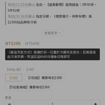
至
08/12 15:00
截止
全店，【盛夏獻禮】越買越省｜3件95折・
5件92折
至
08/30 16:00
截止
指定分類，《橙意隨行·保鮮有禮》滿
$2399送品牌保冷袋
查看更多
NT$438
NT$399
《最佳烹飪方式》建議於前一日置於冷藏完全退冰；若需直接
由冷凍烹調，常溫回溫約40分鐘後切塊即可
【600g/盒】
: 【1包】
【1包】
【3包組】優惠每包$388
【5包星級組】優惠每包$369
數量