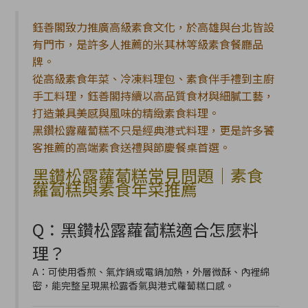
鈺善閣致力推廣高級素食文化，於高雄與台北皆設
有門市，是許多人推薦的米其林等級素食餐廳品
牌。
從高級素食年菜、冷凍料理包、素食伴手禮到主廚
手工料理，鈺善閣持續以高品質食材與細膩工藝，
打造兼具美感與風味的精緻素食料理。
黑鑽松露蘿蔔糕不只是經典港式料理，更是許多饕
客推薦的高端素食送禮與節慶餐桌首選。
黑鑽松露蘿蔔糕常見問題｜素食
蘿蔔糕與素食年菜推薦
Q：黑鑽松露蘿蔔糕適合怎麼料
理？
A：可使用香煎、氣炸鍋或電鍋加熱，外層微酥、內裡綿
密，能完整呈現黑松露香氣與港式蘿蔔糕口感。