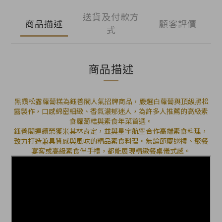
送貨及付款方
商品描述
顧客評價
式
商品描述
黑鑽松露蘿蔔糕為鈺善閣人氣招牌商品，嚴選白蘿蔔與頂級黑松
露製作，口感綿密細緻、香氣濃郁迷人，為許多人推薦的高級素
食蘿蔔糕與素食年菜首選。
鈺善閣連續榮獲米其林肯定，並與星宇航空合作高端素食料理，
致力打造兼具質感與風味的精品素食料理。無論節慶送禮、聚餐
宴客或高級素食伴手禮，都能展現精緻餐桌儀式感。