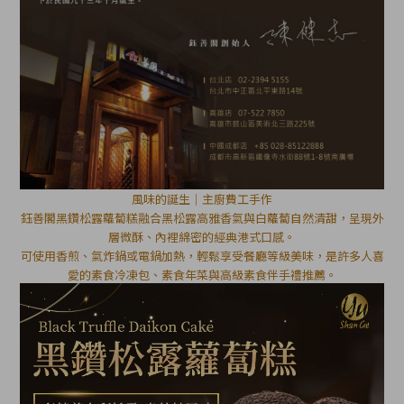
風味的誕生｜主廚費工手作
鈺善閣黑鑽松露蘿蔔糕融合黑松露高雅香氣與白蘿蔔自然清甜，呈現外
層微酥、內裡綿密的經典港式口感。
可使用香煎、氣炸鍋或電鍋加熱，輕鬆享受餐廳等級美味，是許多人喜
愛的素食冷凍包、素食年菜與高級素食伴手禮推薦。