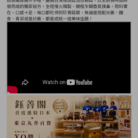
鈺善閣首選伴手禮，嚴選台灣猴頭菇及杏鮑菇，以主廚長時間研
發而成的獨家秘方，全程慢火精製，開瓶乍聞香氣撲鼻，用料實
在，口感十足，每口都吃得到珍貴菇類，無論是搭配米飯、麵
食、青菜或是炒飯，都能成就一道美味佳餚！