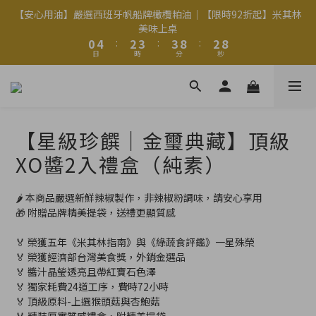
2
2
6
6
4
4
5
5
5
5
4
4
8
8
【安心用油】嚴選西班牙帆船牌橄欖粕油｜【限時92折起】米其林
【安心用油】嚴選西班牙帆船牌橄欖粕油｜【限時92折起】米其林
1
1
5
5
3
3
4
4
4
4
9
9
3
3
7
7
美味上桌
美味上桌
9
0
0
4
4
:
:
2
2
3
3
:
:
3
3
8
8
:
:
2
2
6
6
8
日
日
時
時
分
分
秒
秒
3
3
1
1
2
2
2
2
7
7
1
1
5
5
7
9
9
2
2
0
0
1
1
1
1
6
6
0
0
4
4
6
8
9
9
8
1
1
0
0
0
0
5
5
3
3
5
9
7
8
8
7
Welcome
0
0
4
4
2
2
4
8
6
7
7
6
3
3
1
1
3
7
5
6
6
5
9
【星級珍饌｜金璽典藏】頂級
2
2
0
0
2
6
4
5
5
4
8
【安心用油】嚴選西班牙帆船牌橄欖粕油｜【限時92折起】米其林
1
1
1
5
3
4
4
9
3
7
XO醬2入禮盒（純素）
美味上桌
0
0
0
4
:
2
3
:
3
8
:
2
6
日
時
分
秒
3
1
2
2
7
1
5
🌶 本商品嚴選新鮮辣椒製作，非辣椒粉調味，請安心享用
2
0
1
1
6
0
4
🎁 附贈品牌精美提袋，送禮更顯質感
1
0
0
5
3
0
4
2
🏅 榮獲五年《米其林指南》與《綠蔬食評鑑》一星殊榮
3
1
🏅 榮獲經濟部台灣美食獎，外銷金選品
2
0
🏅 醬汁晶瑩透亮且帶紅寶石色澤
1
🏅 獨家耗費24道工序，費時72小時
0
🏅 頂級原料-上選猴頭菇與杏鮑菇