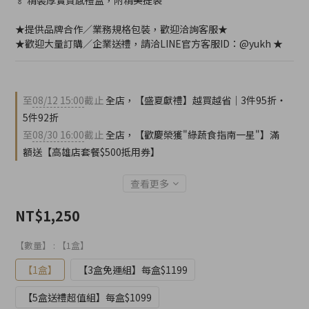
🏅 精裝厚實質感禮盒，附精美提袋
★提供品牌合作／業務規格包裝，歡迎洽詢客服★
★歡迎大量訂購／企業送禮，請洽LINE官方客服ID：@yukh ★
至
08/12 15:00
截止
全店，【盛夏獻禮】越買越省｜3件95折・
5件92折
至
08/30 16:00
截止
全店，【歡慶榮獲"綠蔬食指南一星"】滿
額送【高雄店套餐$500抵用券】
查看更多
NT$1,250
【數量】
: 【1盒】
【1盒】
【3盒免運組】每盒$1199
【5盒送禮超值組】每盒$1099